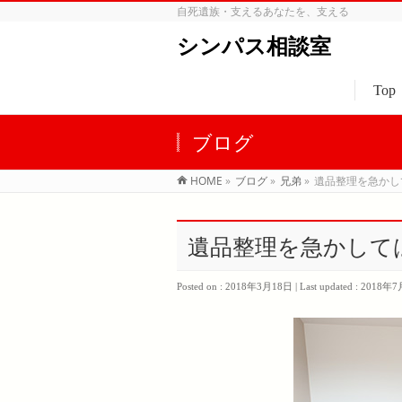
自死遺族・支えるあなたを、支える
シンパス相談室
Top
ブログ
HOME
»
ブログ
»
兄弟
»
遺品整理を急かし
遺品整理を急かしては
Posted on : 2018年3月18日
Last updated : 2018