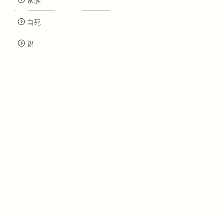
家族
自死
親