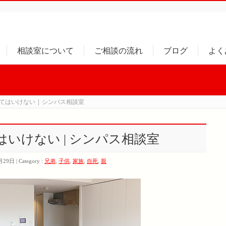
相談室について
ご相談の流れ
ブログ
よく
てはいけない | シンパス相談室
いけない | シンパス相談室
年7月29日
Category :
兄弟
,
子供
,
家族
,
自死
,
親